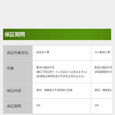
保証期間
保証対象部位
給排水工事
ガス配管工事
現象
配管の接続不良
配管の接続不良
(施工不良以外トイレの詰まりは含みません)
(給湯器配管の保
(給湯器は循環金具の不具合は含みません)
保証内容
復旧、補修及び不良部材の交換
復旧、補修及び
保証期間
5年
2年