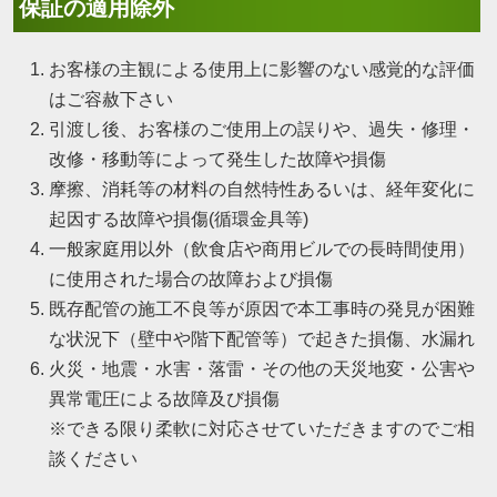
保証の適用除外
お客様の主観による使用上に影響のない感覚的な評価
はご容赦下さい
引渡し後、お客様のご使用上の誤りや、過失・修理・
改修・移動等によって発生した故障や損傷
摩擦、消耗等の材料の自然特性あるいは、経年変化に
起因する故障や損傷(循環金具等)
一般家庭用以外（飲食店や商用ビルでの長時間使用）
に使用された場合の故障および損傷
既存配管の施工不良等が原因で本工事時の発見が困難
な状況下（壁中や階下配管等）で起きた損傷、水漏れ
火災・地震・水害・落雷・その他の天災地変・公害や
異常電圧による故障及び損傷
※できる限り柔軟に対応させていただきますのでご相
談ください