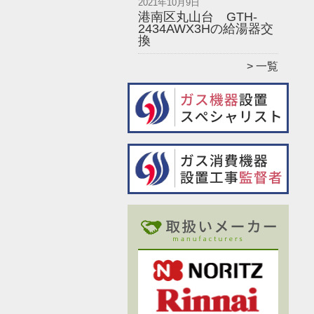
2021年10月9日
港南区丸山台 GTH-
2434AWX3Hの給湯器交
換
一覧