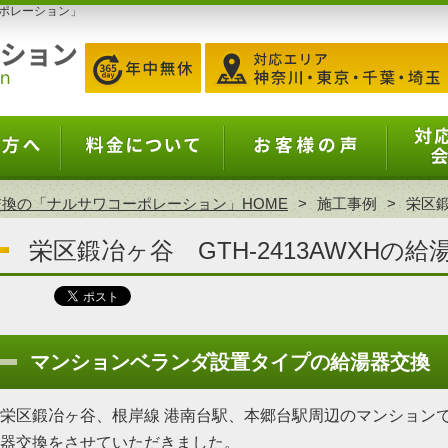
ポレーション」
換の「ナルサワコーポレーション」HOME
施工事例
栄区鍛
栄区鍛冶ヶ谷 GTH-2413AWXHの給
マンションベランダ設置タイプの給湯器交換
栄区鍛冶ヶ谷、根岸線 港南台駅、本郷台駅周辺のマンションで、ノ
器交換をさせていただきました。