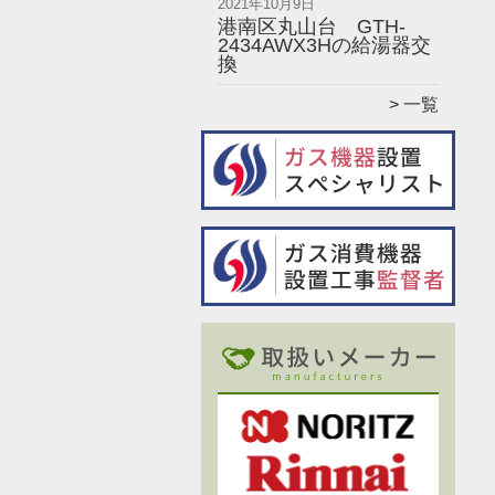
2021年10月9日
港南区丸山台 GTH-
2434AWX3Hの給湯器交
換
一覧