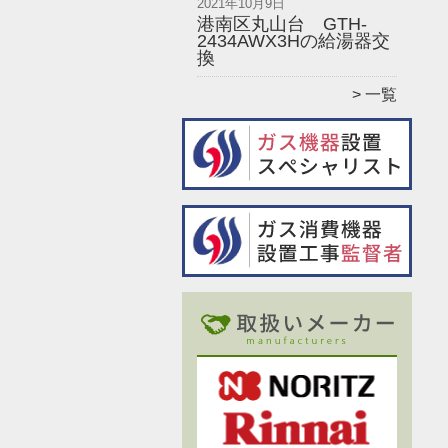
2021年10月9日
港南区丸山台 GTH-
2434AWX3Hの給湯器交
換
一覧