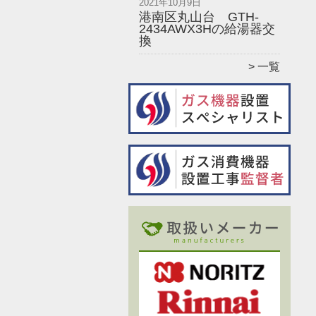
2021年10月9日
港南区丸山台 GTH-
2434AWX3Hの給湯器交
換
一覧