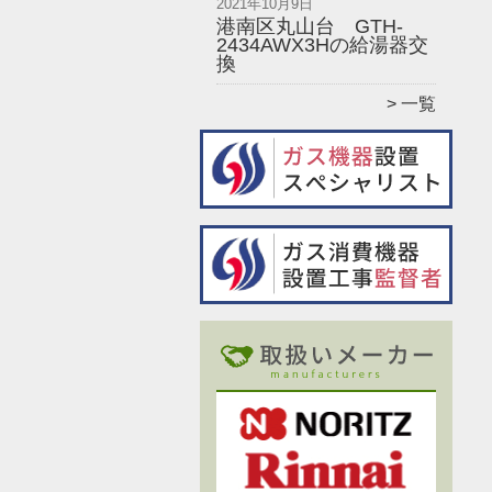
2021年10月9日
港南区丸山台 GTH-
2434AWX3Hの給湯器交
換
一覧