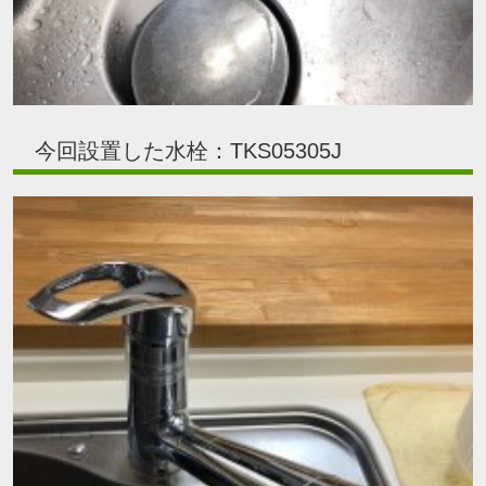
今回設置した水栓：TKS05305J